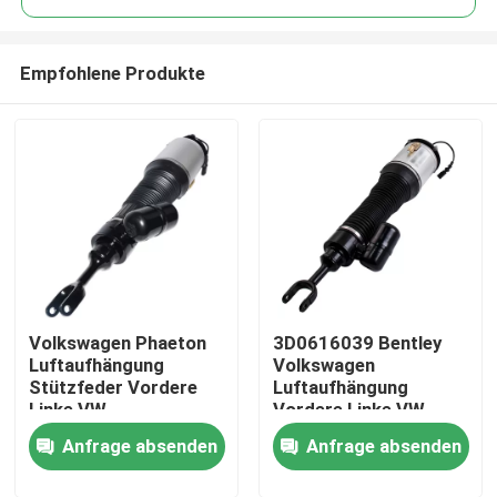
Empfohlene Produkte
Volkswagen Phaeton
3D0616039 Bentley
Zu Hause
Luftaufhängung
Volkswagen
Stützfeder Vordere
Luftaufhängung
Linke VW
Vordere Linke VW
Produkte
Luftaufhängung
Luftsäcke Aufhängung
Anfrage absenden
Anfrage absenden
3D0616039AA
Videos