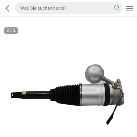
2
/
2