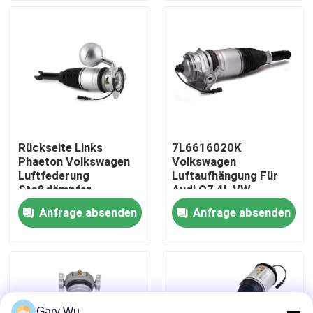
Über uns
Werksbesichtigung
Qualitätskontrolle
Rückseite Links
7L6616020K
Phaeton Volkswagen
Volkswagen
Kontakt mit uns
Luftfederung
Luftaufhängung Für
Stoßdämpfer
Audi Q7 4L VW
3D0616001
Touareg 7P Porsche
Anfrage absenden
Anfrage absenden
Neuigkeiten
Cayenne 92A
Rechtssachen
Fahrzeugluftfederungssystem
Gary Wu