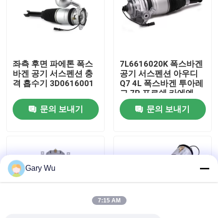
우리 에 관한 것
공장 투어
좌측 후면 파에톤 폭스
7L6616020K 폭스바겐
바겐 공기 서스펜션 충
공기 서스펜션 아우디
격 흡수기 3D0616001
Q7 4L 폭스바겐 투아레
품질 관리
그 7P 포르쉐 카에엔
92A
문의 보내기
문의 보내기
저희와 연락
뉴스
Gary Wu
사건
7:15 AM
자동차 공기 서스펜션 시스템