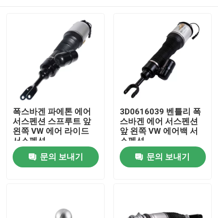
폭스바겐 파에톤 에어
3D0616039 벤틀리 폭
서스펜션 스프루트 앞
스바겐 에어 서스펜션
왼쪽 VW 에어 라이드
앞 왼쪽 VW 에어백 서
서스펜션
스펜션
3D0616039AA
집
문의 보내기
문의 보내기
제품
비디오