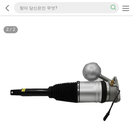
2
/
2