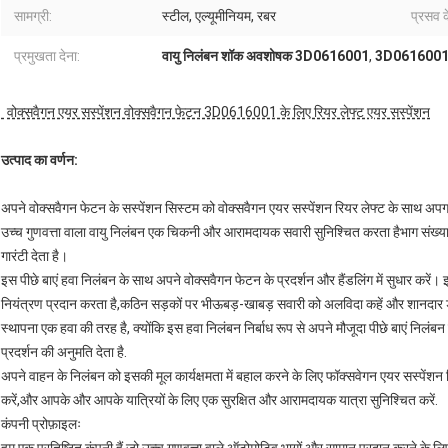
सामग्री:
स्टील, एल्यूमीनियम, रबर
प्रसव 
प्रमुखता देना:
वायु निलंबन शॉक अवशोषक 3D0616001
,
3D0616001 वी
वोक्सवैगन एयर सस्पेंशन वोक्सवैगन फेटन 3D0616001 के लिए रियर लेफ्ट एयर सस्पेंशन
उत्पाद का वर्णन:
अपने वोक्सवैगन फेटन के सस्पेंशन सिस्टम को वोक्सवैगन एयर सस्पेंशन रियर लेफ्ट के साथ अपग्
उच्च गुणवत्ता वाला वायु निलंबन एक चिकनी और आरामदायक सवारी सुनिश्चित करता हैभाग स
गारंटी देता है।
इस पीछे बाएं हवा निलंबन के साथ अपने वोक्सवैगन फेटन के प्रदर्शन और हैंडलिंग में सुधार क
नियंत्रण प्रदान करता है,कठिन सड़कों पर भीऊबड़-खाबड़ सवारी को अलविदा कहें और शानदार ड
स्थापना एक हवा की तरह है, क्योंकि इस हवा निलंबन निर्बाध रूप से अपने मौजूदा पीछे बाएं निलं
प्रदर्शन की अनुमति देता है.
अपने वाहन के निलंबन को इसकी मूल कार्यक्षमता में बहाल करने के लिए फॉक्सवेगन एयर सस्पेंशन रिय
करें,और आपके और आपके यात्रियों के लिए एक सुरक्षित और आरामदायक यात्रा सुनिश्चित करें.
कंपनी प्रोफ़ाइलः