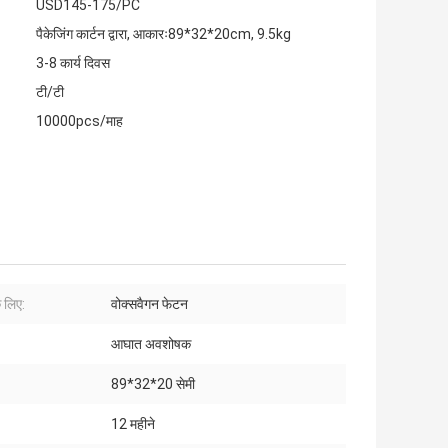
USD145-175/PC
पैकेजिंग कार्टन द्वारा, आकारः89*32*20cm, 9.5kg
3-8 कार्य दिवस
टी/टी
10000pcs/माह
 लिए:
वोक्सवैगन फेटन
आघात अवशोषक
89*32*20 सेमी
12 महीने