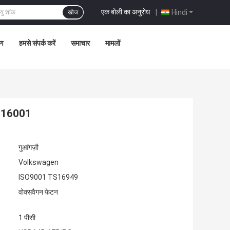
एक बोली का अनुरोध
|
Hindi
खोज
रण
हमसे संपर्क करें
समाचार
मामलों
D0616001
गुआंगज़ौ
Volkswagen
ISO9001 TS16949
वोक्सवैगन फेटन
1 पीसी