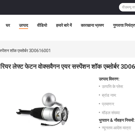
घर
उत्पाद
वीडियो
हमारे बारे में
कारखाना भ्रमण
गुणवत्ता नियंत्
सस्पेंशन शॉक एब्सोर्बर 3D0616001
रियर लेफ्ट फेटन वोक्सवैगन एयर सस्पेंशन शॉक एब्सोर्बर 3
उत्पाद विवरण:
उत्पत्ति के प्लेस:
ब्रांड नाम:
प्रमाणन:
मॉडल संख्या:
भुगतान & नौवहन नियमों:
न्यूनतम आदेश मात्रा: