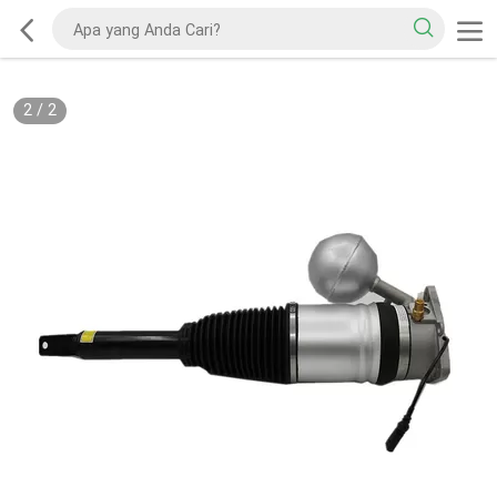
2
/
2