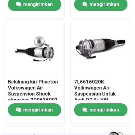
3D0616039AA
Suspension
mengirimkan
mengirimkan
permintaan
permintaan
Tentang kami
Tur Pabrik
Kontrol kualitas
Hubungi Kami
Belakang kiri Phaeton
7L6616020K
Volkswagen Air
Volkswagen Air
Berita
Suspension Shock
Suspension Untuk
absorber 3D0616001
Audi Q7 4L VW
Touareg 7P Porsche
mengirimkan
mengirimkan
Cayenne 92A
Kasus
permintaan
permintaan
Sistem Suspensi Udara Mobil