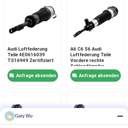
Über uns
Werksbesichtigung
Audi Luftfederung
A6 C6 S6 Audi
Qualitätskontrolle
Teile 4E0616039
Luftfederung Teile
TS16949 Zertifiziert
Vordere rechte
Schlagdämpfer
Kontakt mit uns
4F0616040
Anfrage absenden
Anfrage absenden
Neuigkeiten
Rechtssachen
Gary Wu
Fahrzeugluftfederungssystem