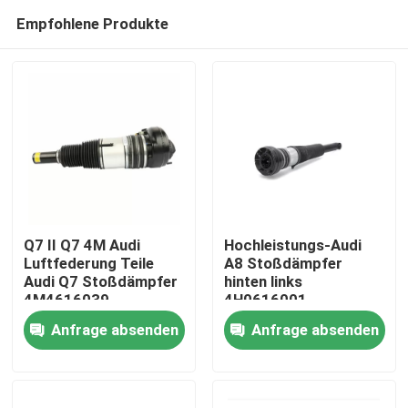
Empfohlene Produkte
Q7 II Q7 4M Audi
Hochleistungs-Audi
Luftfederung Teile
A8 Stoßdämpfer
Audi Q7 Stoßdämpfer
hinten links
Zu Hause
4M4616039
4H0616001
Anfrage absenden
Anfrage absenden
Produkte
Videos