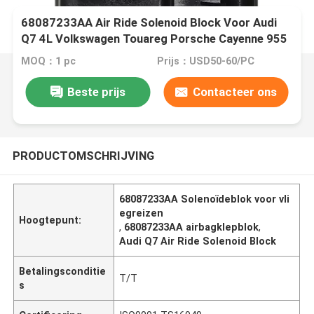
68087233AA Air Ride Solenoid Block Voor Audi
Q7 4L Volkswagen Touareg Porsche Cayenne 955
MOQ：1 pc
Prijs：USD50-60/PC
Beste prijs
Contacteer ons
PRODUCTOMSCHRIJVING
68087233AA Solenoïdeblok voor vli
egreizen
Hoogtepunt:
,
68087233AA airbagklepblok
,
Audi Q7 Air Ride Solenoid Block
Betalingsconditie
T/T
s