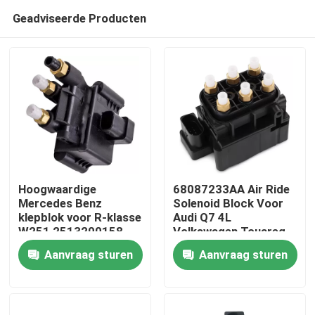
Geadviseerde Producten
Hoogwaardige
68087233AA Air Ride
Mercedes Benz
Solenoid Block Voor
klepblok voor R-klasse
Audi Q7 4L
Thuis
W251 2513200158
Volkswagen Touareg
Porsche Cayenne 955
Aanvraag sturen
Aanvraag sturen
Producten
Video's