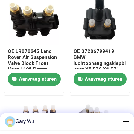
Over ons
Fabriekstocht
OE LR070245 Land
OE 37206799419
Kwaliteitscontrole
Rover Air Suspension
BMW
Valve Block Front
luchtophangingsklepblok
Voor L405 Range
voor X5 E70 X6 E71
Neem contact met ons op
Rover
E72
Aanvraag sturen
Aanvraag sturen
Nieuws
Gevallen
Gary Wu
Autoverhangingssysteem