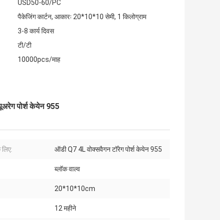
USD50-60/PC
पैकेजिंग कार्टन, आकारः 20*10*10 सेमी, 1 किलोग्राम
3-8 कार्य दिवस
टी/टी
10000pcs/माह
रेग पोर्श केयेन 955
 लिए:
ऑडी Q7 4L वोक्सवैगन टॉरेग पोर्श केयेन 955
ब्लॉक वाल्व
20*10*10cm
12 महीने