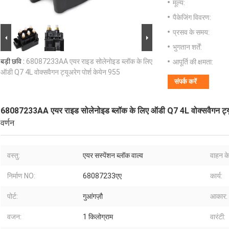
मूल्य:
पैकेजिंग विवरण:
प्रसव के समय:
भुगतान शर्तें:
बड़ी छवि :
68087233AA एयर राइड सोलेनोइड ब्लॉक के लिए
आपूर्ति की क्षमता:
ऑडी Q7 4L वोक्सवैगन ट्यूअरेग पोर्श केयेन 955
संपर्क करें
68087233AA एयर राइड सोलेनोइड ब्लॉक के लिए ऑडी Q7 4L वोक्सवैगन ट्यूअ
वर्णन
वस्तु:
एयर सस्पेंशन ब्लॉक वाल्व
वाहन के
निर्माण NO:
68087233एए
कार्य:
पोर्ट:
गुआंगज़ौ
आकार:
वजन:
1 किलोग्राम
वारंटी: