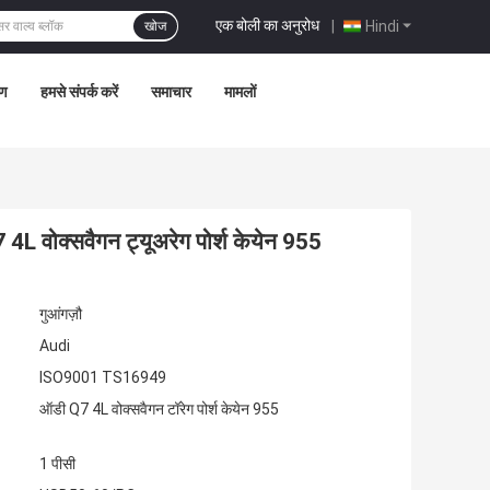
एक बोली का अनुरोध
|
Hindi
खोज
रण
हमसे संपर्क करें
समाचार
मामलों
 वोक्सवैगन ट्यूअरेग पोर्श केयेन 955
गुआंगज़ौ
Audi
ISO9001 TS16949
ऑडी Q7 4L वोक्सवैगन टॉरेग पोर्श केयेन 955
1 पीसी