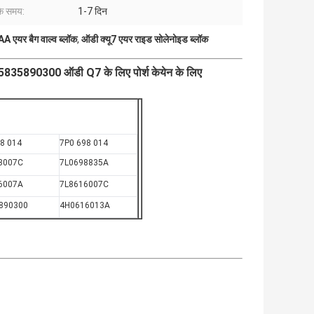
के समय:
1-7 दिन
एयर बैग वाल्व ब्लॉक
,
ऑडी क्यू7 एयर राइड सोलेनोइड ब्लॉक
5835890300 ऑडी Q7 के लिए पोर्श केयेन के लिए
98 014
7P0 698 014
8007C
7L0698835A
6007A
7L8616007C
890300
4H0616013A