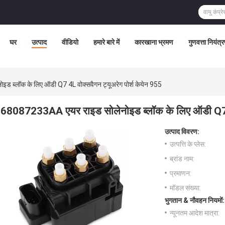
घर
उत्पाद
वीडियो
हमारे बारे में
कारखाना भ्रमण
गुणवत्ता नियंत्
 ब्लॉक के लिए ऑडी Q7 4L वोक्सवैगन ट्यूअरेग पोर्श केयेन 955
68087233AA एयर राइड सोलेनोइड ब्लॉक के लिए ऑडी Q7 4L
उत्पाद विवरण:
उत्पत्ति के प्लेस:
ब्रांड नाम:
प्रमाणन:
मॉडल संख्या:
भुगतान & नौवहन नियमों:
न्यूनतम आदेश मात्रा: