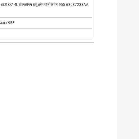
ाल्व ऑडी Q7 4L वोक्सवैगन ट्यूअरेग पोर्श केयेन 955 68087233AA
श केयेन 955