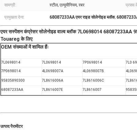
सामग्री:
स्टील, एल्यूमीनियम, रबर
प्रसव 
प्रमुखता देना:
68087233AA एयर राइड सोलेनोइड ब्लॉक
,
68087233AA 
एयर सस्पेंशन कंप्रेसर सोलेनोइड वाल्व ब्लॉक 7L0698014 68087233AA 9
Touareg के लिए
OEM संख्याओं में शामिल हैंः
7L0698014
7L0698014
7P0698014
7L0 6
7P0698014
4L0698007A
4L0698007B
4L069
95835890300
7L8616006A
7L8616006C
7L861
68087233AA
7L8616007E
7L8616007
95835
उत्पाद पैरामीटर