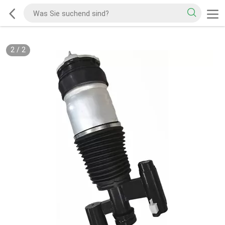
2
/
2