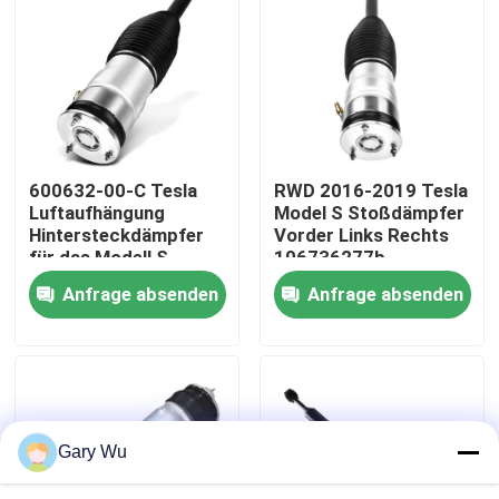
Über uns
Werksbesichtigung
600632-00-C Tesla
RWD 2016-2019 Tesla
Qualitätskontrolle
Luftaufhängung
Model S Stoßdämpfer
Hintersteckdämpfer
Vorder Links Rechts
für das Modell S
106736277b
Kontakt mit uns
2011-2016
Anfrage absenden
Anfrage absenden
Neuigkeiten
Rechtssachen
Gary Wu
Fahrzeugluftfederungssystem