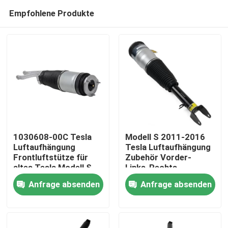
Empfohlene Produkte
1030608-00C Tesla
Modell S 2011-2016
Luftaufhängung
Tesla Luftaufhängung
Frontluftstütze für
Zubehör Vorder-
Zu Hause
altes Tesla Modell S
Links-Rechts
2012-2015
6006351-00-C
Anfrage absenden
Anfrage absenden
Produkte
Videos