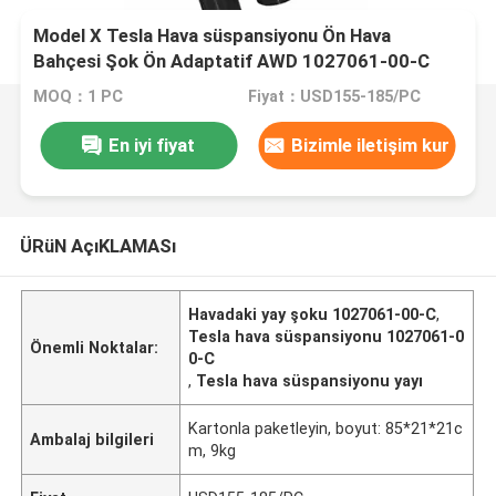
Model X Tesla Hava süspansiyonu Ön Hava
Bahçesi Şok Ön Adaptatif AWD 1027061-00-C
MOQ：1 PC
Fiyat：USD155-185/PC
En iyi fiyat
Bizimle iletişim kur
ÜRüN AçıKLAMASı
Havadaki yay şoku 1027061-00-C
,
Tesla hava süspansiyonu 1027061-0
Önemli Noktalar:
0-C
,
Tesla hava süspansiyonu yayı
Kartonla paketleyin, boyut: 85*21*21c
Ambalaj bilgileri
m, 9kg