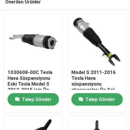
Önerilen Ürünler
1030608-00C Tesla
Model S 2011-2016
Hava Süspansiyonu
Tesla Hava
Eski Tesla Model S
süspansiyonu
2012-2015 için Ön
aksesuarları Ön Sol
Evde
Hava Taşı
Sağ 6006351-00-C
Talep Gönder
Talep Gönder
Ürün
Videolar