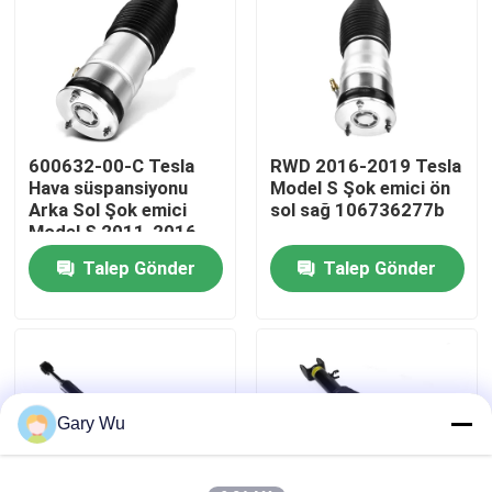
Hakkımızda
Fabrika turu
600632-00-C Tesla
RWD 2016-2019 Tesla
Hava süspansiyonu
Model S Şok emici ön
Kalite kontrol
Arka Sol Şok emici
sol sağ 106736277b
Model S 2011-2016
için
Talep Gönder
Talep Gönder
Bizimle İletişim
Haberler
Vakalar
Gary Wu
Araç hava süspansiyonu sistemi