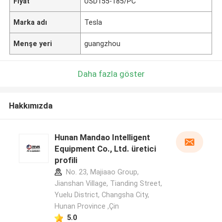
Fiyat
USD155-185/PC
Marka adı
Tesla
Menşe yeri
guangzhou
Daha fazla göster
Hakkımızda
Hunan Mandao Intelligent
Equipment Co., Ltd. üretici
profili
No. 23, Majiaao Group,
Jianshan Village, Tianding Street,
Yuelu District, Changsha City,
Hunan Province ,Çin
5.0