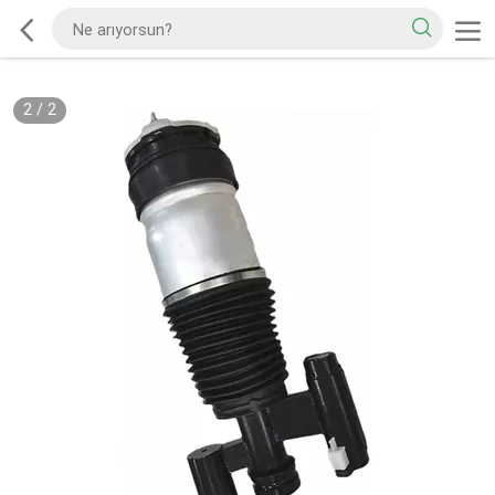
2
/
2