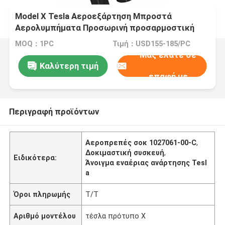
Model X Tesla Αεροεξάρτηση Μπροστά
Αερολυμπήματα Προσωρινή προσαρμοστική
AWD 1027061-00-C
MOQ：1PC
Τιμή：USD155-185/PC
Μας ελάτε σε
Καλύτερη τιμή
επαφή με
Περιγραφή προϊόντων
Αεροπρεπές σοκ 1027061-00-C
,
Δοκιμαστική συσκευή
,
Ειδικότερα:
Άνοιγμα εναέριας ανάρτησης Tesl
a
Όροι πληρωμής
Τ/Τ
Αριθμό μοντέλου
τέσλα πρότυπο Χ