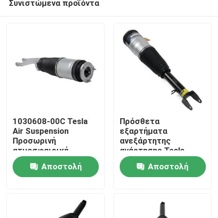
Συνιστώμενα προϊόντα
1030608-00C Tesla
Πρόσθετα
Air Suspension
εξαρτήματα
Προσωρινή
ανεξάρτητης
ατμοσφαιρική
ανάρτησης Tesla
Σπίτι
στήριξη για παλιά
2011-2016
Αποστολή
Αποστολή
Tesla Model S 2012-
2015
Προϊόντα
ερώτησης
ερώτησης
Βίντεο