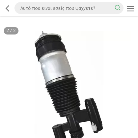
2
/
2