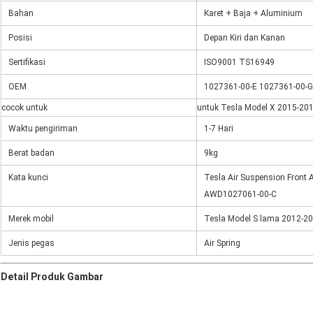
Bahan
Karet + Baja + Aluminium
Posisi
Depan Kiri dan Kanan
Sertifikasi
ISO9001 TS16949
OEM
1027361-00-E 1027361-00-G
cocok untuk
untuk Tesla Model X 2015-20
Waktu pengiriman
1-7 Hari
Berat badan
9kg
Kata kunci
Tesla Air Suspension Front A
AWD
1027061-00-C
Merek mobil
Tesla Model S lama 2012-2
Jenis pegas
Air Spring
Detail Produk Gambar