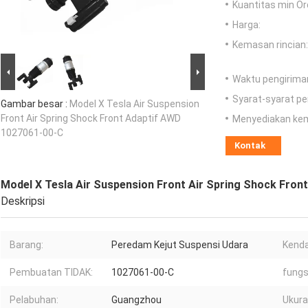
Kuantitas min Or
Harga:
Kemasan rincian:
Waktu pengirima
Syarat-syarat p
Gambar besar :
Model X Tesla Air Suspension
Front Air Spring Shock Front Adaptif AWD
Menyediakan ke
1027061-00-C
Kontak
Model X Tesla Air Suspension Front Air Spring Shock Fro
Deskripsi
Barang:
Peredam Kejut Suspensi Udara
Kenda
Pembuatan TIDAK:
1027061-00-C
fungs
Pelabuhan:
Guangzhou
Ukura