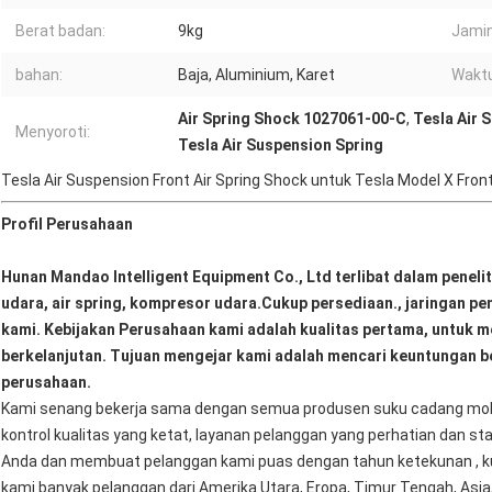
Berat badan:
9kg
Jamin
bahan:
Baja, Aluminium, Karet
Waktu
Air Spring Shock 1027061-00-C
,
Tesla Air 
Menyoroti:
Tesla Air Suspension Spring
Tesla Air Suspension Front Air Spring Shock untuk Tesla Model X Fr
Profil Perusahaan
Hunan Mandao Intelligent Equipment Co., Ltd terlibat dalam peneli
udara, air spring, kompresor udara.Cukup persediaan., jaringan pe
kami. Kebijakan Perusahaan kami adalah kualitas pertama, untuk me
berkelanjutan. Tujuan mengejar kami adalah mencari keuntungan b
perusahaan.
Kami senang bekerja sama dengan semua produsen suku cadang mobil y
kontrol kualitas yang ketat, layanan pelanggan yang perhatian dan
Anda dan membuat pelanggan kami puas dengan tahun ketekunan , kuali
kami banyak pelanggan dari Amerika Utara, Eropa, Timur Tengah, Asia, 