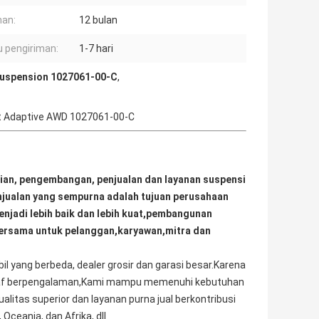
an:
12 bulan
 pengiriman:
1-7 hari
Suspension 1027061-00-C
,
ont Adaptive AWD 1027061-00-C
tian, pengembangan, penjualan dan layanan suspensi 
njualan yang sempurna adalah tujuan perusahaan 
njadi lebih baik dan lebih kuat,pembangunan 
ersama untuk pelanggan,karyawan,mitra dan 
ang berbeda, dealer grosir dan garasi besar.Karena 
 staf berpengalaman,Kami mampu memenuhi kebutuhan 
tas superior dan layanan purna jual berkontribusi 
Oceania, dan Afrika, dll