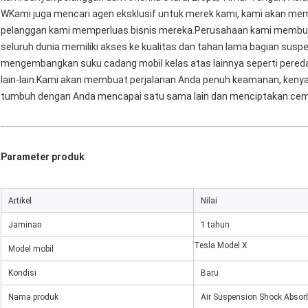
W
Kami juga mencari agen eksklusif untuk merek kami, kami akan me
pelanggan kami memperluas bisnis mereka.Perusahaan kami membuat
seluruh dunia memiliki akses ke kualitas dan tahan lama bagian susp
mengembangkan suku cadang mobil kelas atas lainnya seperti peredam
lain-lain.Kami akan membuat perjalanan Anda penuh keamanan, keny
tumbuh dengan Anda mencapai satu sama lain dan menciptakan ce
Parameter produk
Artikel
Nilai
Jaminan
1 tahun
Tesla Model X
Model mobil
Kondisi
Baru
Nama produk
Air Suspension Shock Absorb