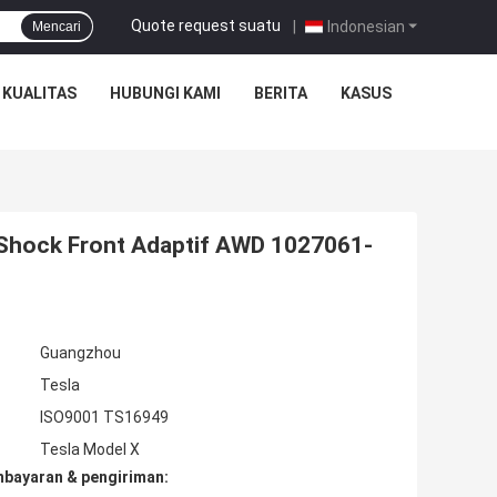
Quote request suatu
|
Indonesian
Mencari
 KUALITAS
HUBUNGI KAMI
BERITA
KASUS
g Shock Front Adaptif AWD 1027061-
Guangzhou
Tesla
ISO9001 TS16949
Tesla Model X
mbayaran & pengiriman: