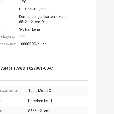
der:
1 PC
USD155-185/PC
Kemas dengan karton, ukuran:
85*21*21cm, 9kg
n:
3-8 hari kerja
embayaran:
T/T
mampuan:
10000PCS/bulan
nt Adaptif AWD 1027061-00-C
raan Untuk:
Tesla Model X
i:
Peredam kejut
n:
85*21*21cm