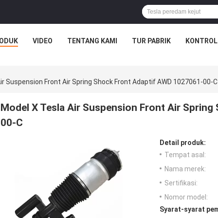
ODUK
VIDEO
TENTANG KAMI
TUR PABRIK
KONTROL
ir Suspension Front Air Spring Shock Front Adaptif AWD 1027061-00-C
Model X Tesla Air Suspension Front Air Sprin
00-C
Detail produk:
Tempat asal:
Nama merek:
Sertifikasi:
Nomor model:
Syarat-syarat pe