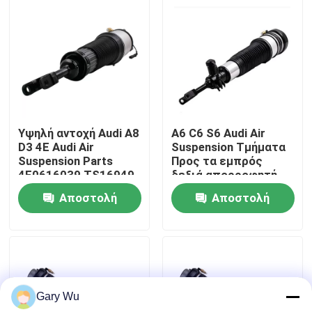
Σχετικά με εμάς
Επισκέψεις στο εργοστάσιο
Έλεγχος ποιότητας
Υψηλή αντοχή Audi A8
Α6 C6 S6 Audi Air
D3 4E Audi Air
Suspension Τμήματα
Suspension Parts
Προς τα εμπρός
Επικοινωνήστε μαζί μας
4E0616039 TS16949
δεξιά απορροφητή
Πιστοποιημένο
σοκ αυτοκινήτου
Αποστολή
Αποστολή
4F0616040
Ειδήσεις
ερώτησης
ερώτησης
Υποθέσεις
Gary Wu
Σύστημα εναέριας ανάρτησης αυτοκινήτου