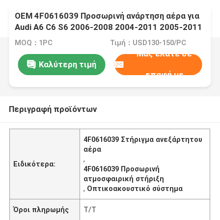
OEM 4F0616039 Προσωρινή ανάρτηση αέρα για
Audi A6 C6 S6 2006-2008 2004-2011 2005-2011
MOQ：1PC
Τιμή：USD130-150/PC
Μας ελάτε σε
Καλύτερη τιμή
επαφή με
Περιγραφή προϊόντων
4F0616039 Στήριγμα ανεξάρτητου
αέρα
,
Ειδικότερα:
4F0616039 Προσωρινή
ατμοσφαιρική στήριξη
,
Οπτικοακουστικό σύστημα
Όροι πληρωμής
Τ/Τ