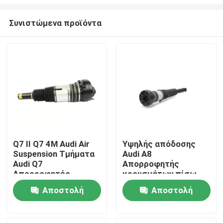
Συνιστώμενα προϊόντα
Q7 II Q7 4M Audi Air
Υψηλής απόδοσης
Suspension Τμήματα
Audi A8
Σπίτι
Audi Q7
Απορροφητής
Απορροφητές
κρουσμάτων πίσω
κρούσης 4M4616039
αριστερά 4H0616001
Προϊόντα
Αποστολή
Αποστολή
Audi Air Shocks
ερώτησης
ερώτησης
Βίντεο