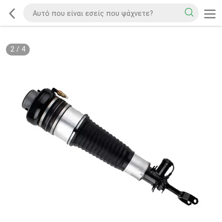
2
/
4