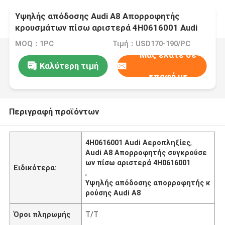
Υψηλής απόδοσης Audi A8 Απορροφητής
κρουσμάτων πίσω αριστερά 4H0616001 Audi
Air Shocks
MOQ：1PC
Τιμή：USD170-190/PC
Μας ελάτε σε
Καλύτερη τιμή
επαφή με
Περιγραφή προϊόντων
4H0616001 Audi Αεροπληξίες
,
Audi A8 Απορροφητής συγκρούσε
ων πίσω αριστερά 4H0616001
Ειδικότερα:
,
Υψηλής απόδοσης απορροφητής κ
ρούσης Audi A8
Όροι πληρωμής
Τ/Τ