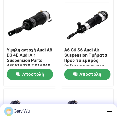
Σχετικά με εμάς
Επισκέψεις στο εργοστάσιο
Έλεγχος ποιότητας
Υψηλή αντοχή Audi A8
Α6 C6 S6 Audi Air
D3 4E Audi Air
Suspension Τμήματα
Suspension Parts
Προς τα εμπρός
Επικοινωνήστε μαζί μας
4E0616039 TS16949
δεξιά απορροφητή
Πιστοποιημένο
σοκ αυτοκινήτου
Αποστολή
Αποστολή
4F0616040
Ειδήσεις
ερώτησης
ερώτησης
Υποθέσεις
Gary Wu
Σύστημα εναέριας ανάρτησης αυτοκινήτου