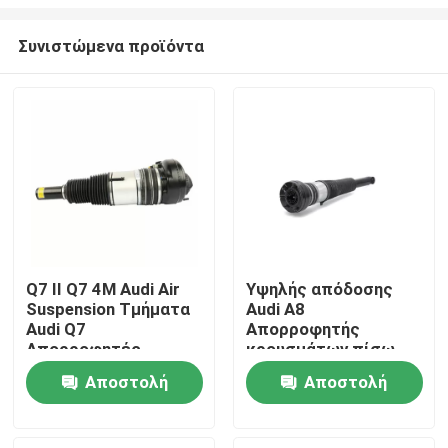
Συνιστώμενα προϊόντα
Q7 II Q7 4M Audi Air
Υψηλής απόδοσης
Suspension Τμήματα
Audi A8
Σπίτι
Audi Q7
Απορροφητής
Απορροφητές
κρουσμάτων πίσω
κρούσης 4M4616039
αριστερά 4H0616001
Προϊόντα
Αποστολή
Αποστολή
Audi Air Shocks
ερώτησης
ερώτησης
Βίντεο