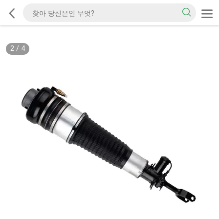
2
/
4