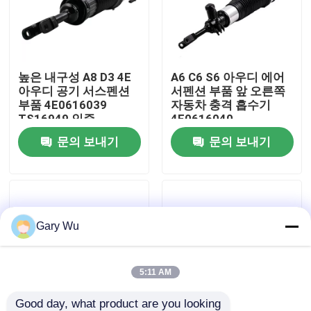
우리 에 관한 것
높은 내구성 A8 D3 4E
A6 C6 S6 아우디 에어
공장 투어
아우디 공기 서스펜션
서펜션 부품 앞 오른쪽
부품 4E0616039
자동차 충격 흡수기
TS16949 인증
4F0616040
품질 관리
문의 보내기
문의 보내기
저희와 연락
뉴스
Gary Wu
사건
5:11 AM
자동차 공기 서스펜션 시스템
Good day, what product are you looking 