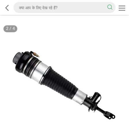
2
/
4