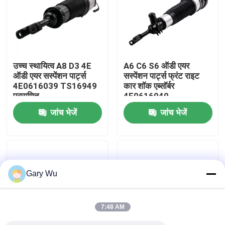
हमारे बारे में
कारखाना भ्रमण
उच्च स्थायित्व A8 D3 4E
A6 C6 S6 ऑडी एयर
ऑडी एयर सस्पेंशन पार्ट्स
सस्पेंशन पार्ट्स फ्रंट राइट
4E0616039 TS16949
कार शॉक एब्सॉर्बर
गुणवत्ता नियंत्रण
प्रमाणित
4F0616040
जांच भेजें
जांच भेजें
हमसे संपर्क करें
समाचार
Gary Wu
मामलों
7:48 AM
कार वायु निलंबन प्रणाली