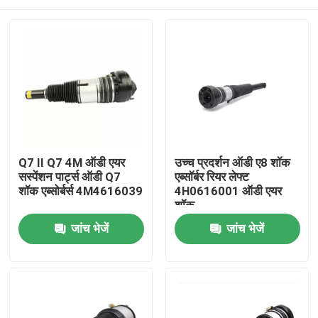
Q7 II Q7 4M ऑडी एयर
उच्च प्रदर्शन ऑडी ए8 शॉक
सस्पेंशन पार्ट्स ऑडी Q7
एब्सॉर्बर रियर लेफ्ट
शॉक एब्सोर्बर्स 4M4616039
4H0616001 ऑडी एयर
शॉक
घर
जांच भेजें
जांच भेजें
उत्पाद
वीडियो