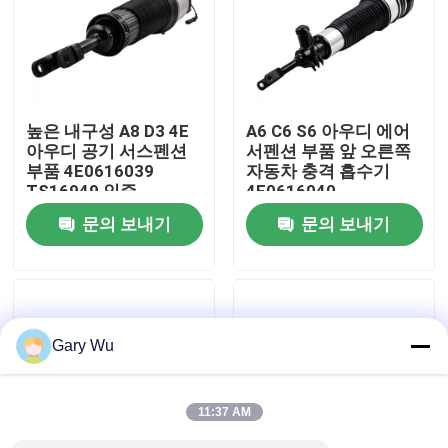
우리 에 관한 것
공장 투어
높은 내구성 A8 D3 4E
A6 C6 S6 아우디 에어
아우디 공기 서스펜션
서펜션 부품 앞 오른쪽
부품 4E0616039
자동차 충격 흡수기
품질 관리
TS16949 인증
4F0616040
문의 보내기
문의 보내기
저희와 연락
뉴스
Gary Wu
사건
11:37 AM
자동차 공기 서스펜션 시스템