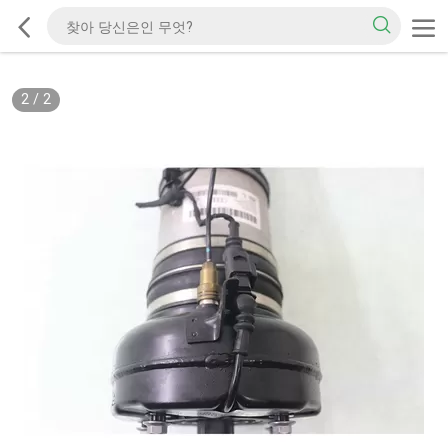
2
/
2