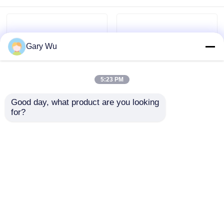
Gary Wu
5:23 PM
Good day, what product are you looking 
for?
ISO 지프 체로키 공기
68253205AD 지프 체
서스펜션 부품 자동차
로키 에어 서스펜션 앞
충격 흡수기 OEM OLD
왼쪽 오른쪽 WK2 차시
68059005AD
집
문의 보내기
문의 보내기
제품
홈
사이트맵
연락처
Desktop Site
사이트맵
Privacy Policy
비디오