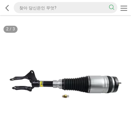
2
/
3