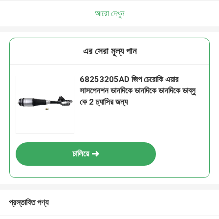
আরো দেখুন
এর সেরা মূল্য পান
68253205AD জিপ চেরোকি এয়ার
সাসপেনশন ডানদিকে ডানদিকে ডানদিকে ডাব্লু
কে 2 চ্যাসির জন্য
চালিয়ে
প্রস্তাবিত পণ্য