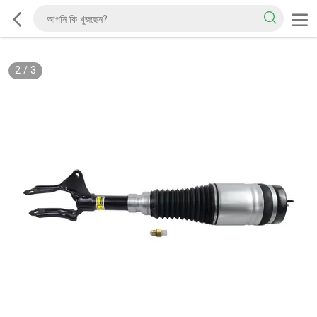
2
/
3