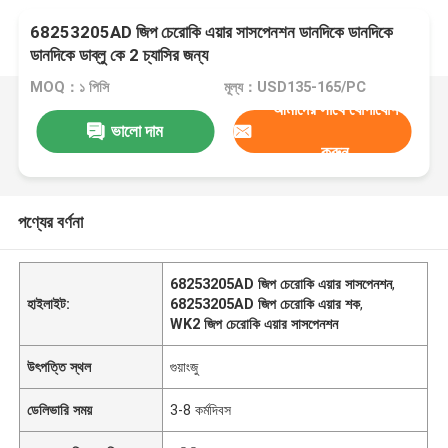
68253205AD জিপ চেরোকি এয়ার সাসপেনশন ডানদিকে ডানদিকে
ডানদিকে ডাব্লু কে 2 চ্যাসির জন্য
MOQ：১ পিসি
মূল্য：USD135-165/PC
আমাদের সাথে যোগাযোগ
ভালো দাম
করুন
পণ্যের বর্ণনা
68253205AD জিপ চেরোকি এয়ার সাসপেনশন
,
হাইলাইট:
68253205AD জিপ চেরোকি এয়ার শক
,
WK2 জিপ চেরোকি এয়ার সাসপেনশন
উৎপত্তি স্থল
গুয়াংজু
ডেলিভারি সময়
3-8 কর্মদিবস