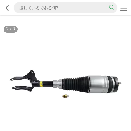
2
/
3