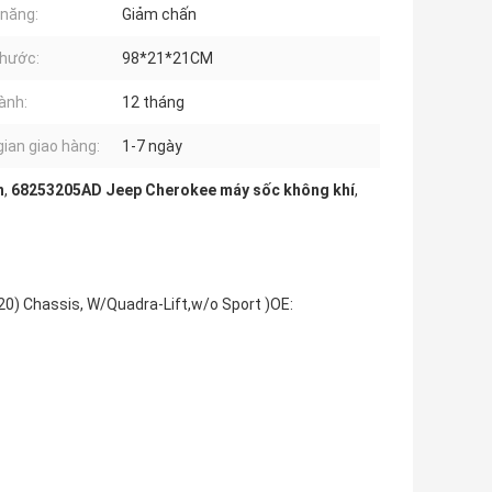
năng:
Giảm chấn
thước:
98*21*21CM
ành:
12 tháng
gian giao hàng:
1-7 ngày
n
,
68253205AD Jeep Cherokee máy sốc không khí
,
20) Chassis, W/Quadra-Lift,w/o Sport )OE: