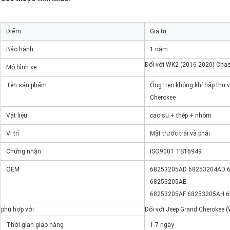
Điểm
Giá trị
Bảo hành
1 năm
Đối với WK2 (2016-2020) Chas
Mô hình xe
Tên sản phẩm
Ống treo không khí hấp thụ v
Cherokee
Vật liệu
cao su + thép + nhôm
Vị trí
Mặt trước trái và phải
Chứng nhận
ISO9001 TS16949
OEM
68253205AD 68253204AD 
68253205AE
68253205AF 68253205AH 
phù hợp với
Đối với Jeep Grand Cherokee 
Thời gian giao hàng
1-7 ngày