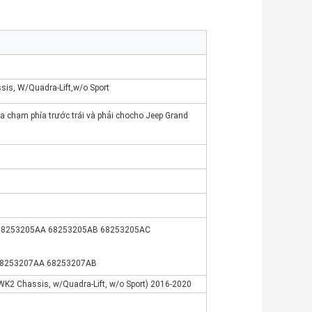
sis, W/Quadra-Lift,w/o Sport
a chạm phía trước trái và phải cho
cho Jeep Grand
68253205AA 68253205AB 68253205AC
68253207AA 68253207AB
(WK2 Chassis, w/Quadra-Lift, w/o Sport) 2016-2020