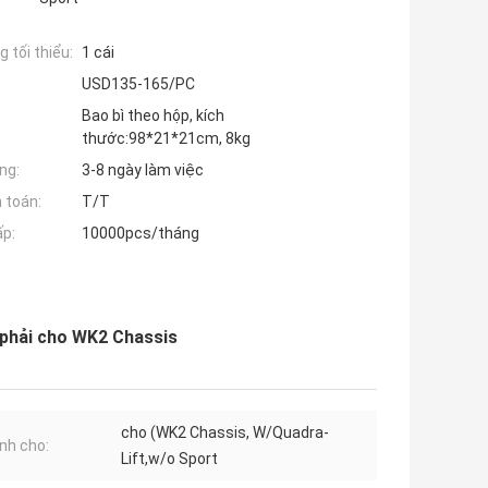
 tối thiểu:
1 cái
USD135-165/PC
Bao bì theo hộp, kích
thước:98*21*21cm, 8kg
ng:
3-8 ngày làm việc
 toán:
T/T
ấp:
10000pcs/tháng
 phải cho WK2 Chassis
cho (WK2 Chassis, W/Quadra-
nh cho:
Lift,w/o Sport