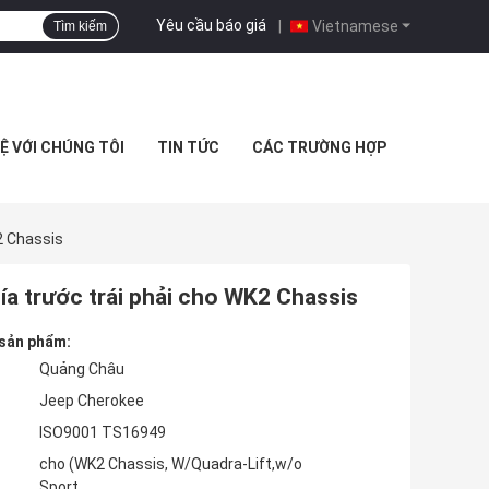
Yêu cầu báo giá
|
Vietnamese
Tìm kiếm
HỆ VỚI CHÚNG TÔI
TIN TỨC
CÁC TRƯỜNG HỢP
2 Chassis
a trước trái phải cho WK2 Chassis
 sản phẩm:
Quảng Châu
Jeep Cherokee
ISO9001 TS16949
cho (WK2 Chassis, W/Quadra-Lift,w/o
Sport