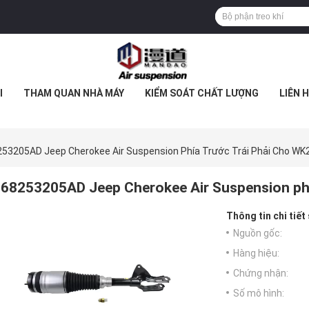
I
THAM QUAN NHÀ MÁY
KIỂM SOÁT CHẤT LƯỢNG
LIÊN 
53205AD Jeep Cherokee Air Suspension Phía Trước Trái Phải Cho WK
68253205AD Jeep Cherokee Air Suspension phí
Thông tin chi tiết
Nguồn gốc:
Hàng hiệu:
Chứng nhận:
Số mô hình: