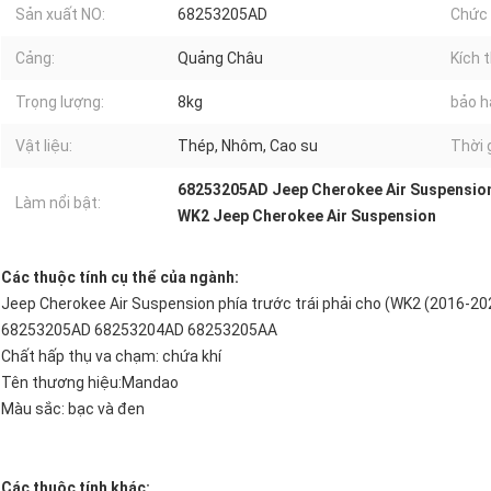
Sản xuất NO:
68253205AD
Chức 
Cảng:
Quảng Châu
Kích 
Trọng lượng:
8kg
bảo h
Vật liệu:
Thép, Nhôm, Cao su
Thời 
68253205AD Jeep Cherokee Air Suspensio
Làm nổi bật:
WK2 Jeep Cherokee Air Suspension
Các thuộc tính cụ thể của ngành:
Jeep Cherokee Air Suspension phía trước trái phải cho (WK2 (2016-20
68253205AD 68253204AD 68253205AA
Chất hấp thụ va chạm: chứa khí
Tên thương hiệu:Mandao
Màu sắc: bạc và đen
Các thuộc tính khác: