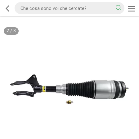
2
/
3