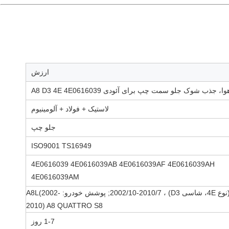
ارزش
ا، جذب شوک جلو سمت چپ برای آئودی A8 D3 4E 4E0616039
لاستیک + فولاد + آلومینیوم
جلو چپ
ISO9001 TS16949
4E0616039 4E0616039AB 4E0616039AF 4E0616039AH
4E0616039AM
Audi A8 (نوع 4E، شاسی D3) ، 2002/10-2010/7; پوشش خودرو: A8L(2002-
2010) A8 QUATTRO S8
1-7 روز