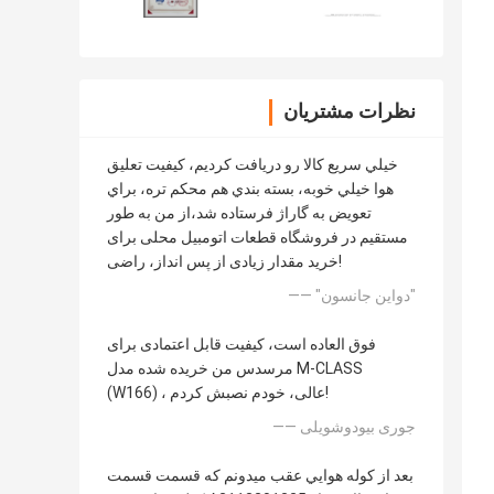
نظرات مشتریان
خيلي سريع کالا رو دریافت کرديم، کيفيت تعليق
هوا خيلي خوبه، بسته بندي هم محکم تره، براي
تعويض به گاراژ فرستاده شد،از من به طور
مستقیم در فروشگاه قطعات اتومبیل محلی برای
خرید مقدار زیادی از پس انداز، راضی!
—— "دواين جانسون"
فوق العاده است، کیفیت قابل اعتمادی برای
مرسدس من خریده شده مدل M-CLASS
(W166) ، عالی، خودم نصبش کردم!
—— جوری بیودوشویلی
بعد از کوله هوايي عقب ميدونم که قسمت قسمت