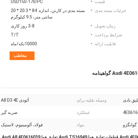
قیمت:
USD150-170/PC
جزئیات بسته بندی:
بسته بندی در کارتن، اندازه: 84 * 20.3 * 20
سانتی متر، 9.5 کیلوگرم
زمان تحویل:
3-8 روز کاری
شرایط پرداخت:
T/T
قابلیت ارائه:
10000تکه/ماه
مخاطب
یق بادی
وسیله نقلیه برای:
آئودی A8 D3 4E
4E0616
عملکرد:
ضربه گیر
گوانگژو
مواد:
فولاد، آلومینیوم، لاستیک
,