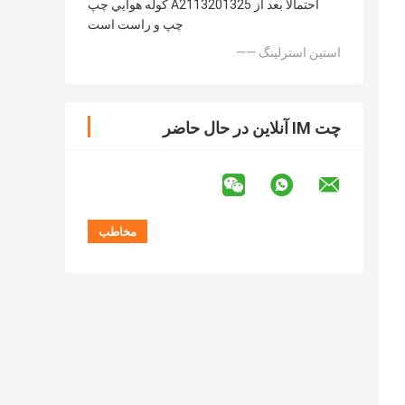
کوله هوايي چپ A2113201325 احتمالا بعد از
چپ و راست است
—— استین استرلینگ
چت IM آنلاین در حال حاضر