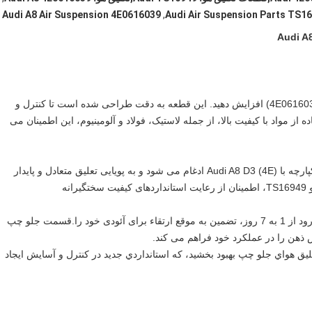
Audi A8 Air Suspension 4E0616039
,
Audi Air Suspension Parts TS1
عملکرد Audi A8 D3 خود را با قسمت تعلیق هوا جلو چپ (4E0616039) افزایش دهید. این قطعه به دقت طراحی شده است تا کنترل و
ز مواد با کیفیت بالا، از جمله لاستیک، فولاد و آلومینیوم، این اطمینان می
این بخش تعلیق هوا در سمت چپ جلو قرار دارد و به طور یکپارچه با Audi A8 D3 (4E) ادغام می شود و به پویایی تعلیق متعادل و پایدار
لذت بردن از راحتی تحویل سریع، با زمان رسیدن انتظار می رود از 1 به 7 روز، تضمین به موقع ارتقاء برای آئودی خود را.قسمت جلو چپ
 ذهن را در عملکرد خود فراهم می کند.
Audi A8 D خود را با 4E0616039 قسمت تعليق هواي جلو چپ بهبود بخشيد، که استانداردي جديد در کنترل و آسايش ایجاد