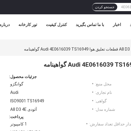
جستجو کردن
اخبار
با ما تماس بگیرید
کنترل کیفیت
تور کارخانه
درباره
جزئیات محصول:
محل منبع:
گوانگژو
نام تجاری:
Audi
گواهی:
ISO9001 TS16949
شماره مدل:
آئودی A8 D3 4E
پرداخت:
ار حداقل تعداد سفارش:
1 کامپیوتر