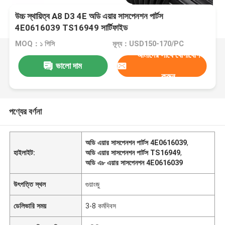
উচ্চ স্থায়িত্ব A8 D3 4E অডি এয়ার সাসপেনশন পার্টস
4E0616039 TS16949 সার্টিফাইড
MOQ：১ পিসি
মূল্য：USD150-170/PC
আমাদের সাথে যোগাযোগ
ভালো দাম
করুন
পণ্যের বর্ণনা
অডি এয়ার সাসপেনশন পার্টস 4E0616039
,
হাইলাইট:
অডি এয়ার সাসপেনশন পার্টস TS16949
,
অডি এ৮ এয়ার সাসপেনশন 4E0616039
উৎপত্তি স্থল
গুয়াংজু
ডেলিভারি সময়
3-8 কর্মদিবস