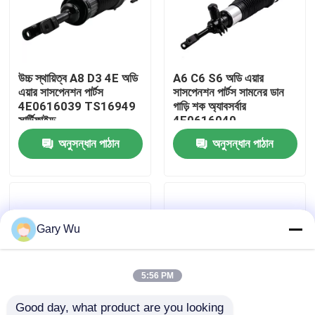
আমাদের সম্পর্কে
উচ্চ স্থায়িত্ব A8 D3 4E অডি
A6 C6 S6 অডি এয়ার
কারখানা ভ্রমণ
এয়ার সাসপেনশন পার্টস
সাসপেনশন পার্টস সামনের ডান
4E0616039 TS16949
গাড়ি শক অ্যাবসর্বার
সার্টিফাইড
4F0616040
মান নিয়ন্ত্রণ
অনুসন্ধান পাঠান
অনুসন্ধান পাঠান
আমাদের সাথে যোগাযোগ
খবর
Gary Wu
মামলা
5:56 PM
গাড়ির এয়ার সাসপেনশন সিস্টেম
Good day, what product are you looking 