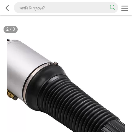
2
/
3