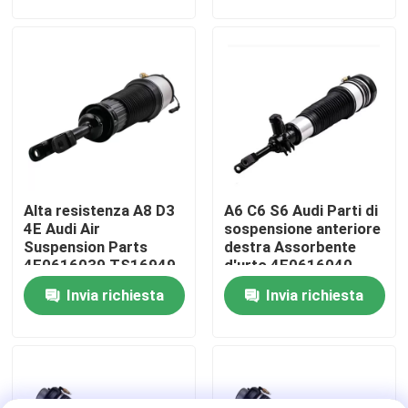
Su di noi
Visita alla fabbrica
Controllo della qualità
Alta resistenza A8 D3
A6 C6 S6 Audi Parti di
Contattaci
4E Audi Air
sospensione anteriore
Suspension Parts
destra Assorbente
4E0616039 TS16949
d'urto 4F0616040
Notizie
Certificato
Invia richiesta
Invia richiesta
Casi
Sistema di sospensione pneumatica dell'auto