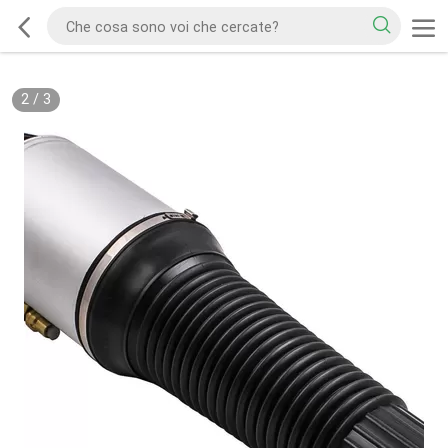
2
/
3