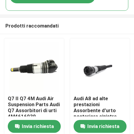
Prodotti raccomandati
Casa.
Q7 II Q7 4M Audi Air
Audi A8 ad alte
Suspension Parts Audi
prestazioni
Q7 Assorbitori di urti
Assorbente d'urto
Prodotti
4M4616039
posteriore sinistra
4H0616001 Audi Air
Invia richiesta
Invia richiesta
Shocks
Video