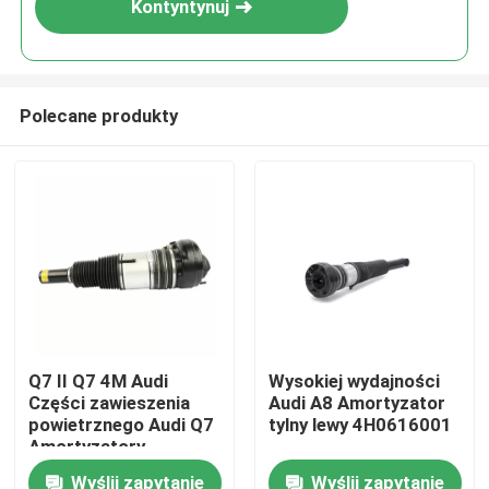
Kontyntynuj
Polecane produkty
Do domu
Q7 II Q7 4M Audi
Wysokiej wydajności
Części zawieszenia
Audi A8 Amortyzator
Produkty
powietrznego Audi Q7
tylny lewy 4H0616001
Amortyzatory
4M4616039
Wyślij zapytanie
Wyślij zapytanie
Filmy