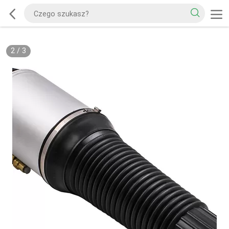
2
/
3