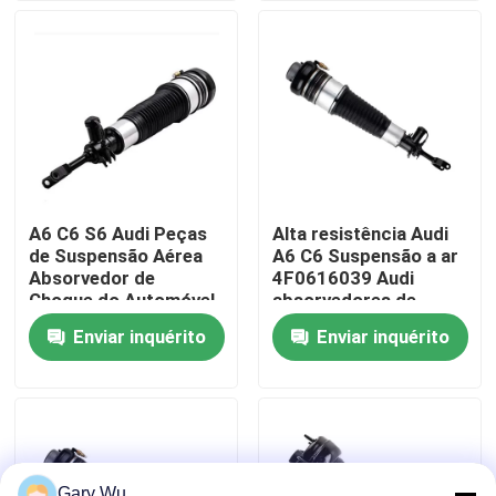
Sobre nós
Visita à fábrica
Controle de qualidade
A6 C6 S6 Audi Peças
Alta resistência Audi
de Suspensão Aérea
A6 C6 Suspensão a ar
Contacte-nos
Absorvedor de
4F0616039 Audi
Choque do Automóvel
absorvedores de
Frente Direito
choque
Enviar inquérito
Enviar inquérito
Notícias
4F0616040
Casos
Sistema de suspensão pneumática do automóvel
Gary Wu