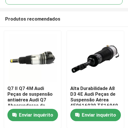
Produtos recomendados
Q7 II Q7 4M Audi
Alta Durabilidade A8
Para casa
Peças de suspensão
D3 4E Audi Peças de
antiaérea Audi Q7
Suspensão Aérea
Absorvedores de
4E0616039 TS16949
Produtos
choque 4M4616039
Certificado
Enviar inquérito
Enviar inquérito
Vídeos