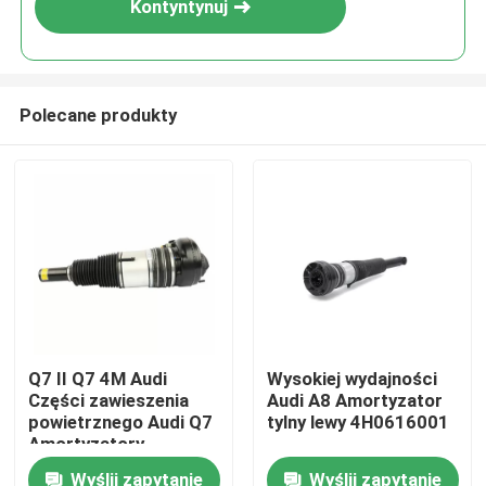
Kontyntynuj
Polecane produkty
Do domu
Q7 II Q7 4M Audi
Wysokiej wydajności
Części zawieszenia
Audi A8 Amortyzator
Produkty
powietrznego Audi Q7
tylny lewy 4H0616001
Amortyzatory
4M4616039
Wyślij zapytanie
Wyślij zapytanie
Filmy