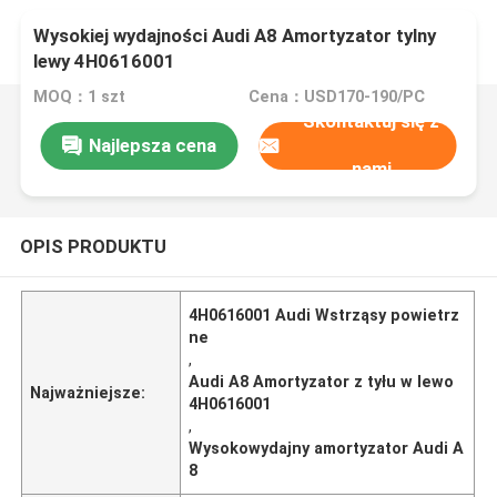
Wysokiej wydajności Audi A8 Amortyzator tylny
lewy 4H0616001
MOQ：1 szt
Cena：USD170-190/PC
Skontaktuj się z
Najlepsza cena
nami
OPIS PRODUKTU
4H0616001 Audi Wstrząsy powietrz
ne
,
Audi A8 Amortyzator z tyłu w lewo
Najważniejsze:
4H0616001
,
Wysokowydajny amortyzator Audi A
8