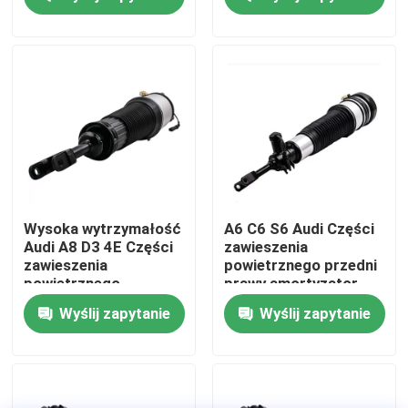
O nas
Wycieczka po fabryce
Kontrola jakości
Skontaktuj się z nami
Wysoka wytrzymałość
A6 C6 S6 Audi Części
Audi A8 D3 4E Części
zawieszenia
zawieszenia
powietrznego przedni
Aktualności
powietrznego
prawy amortyzator
4E0616039 TS16949
4F0616040
Wyślij zapytanie
Wyślij zapytanie
Certyfikowany
Sprawy
System zawieszenia powietrznego samochodu