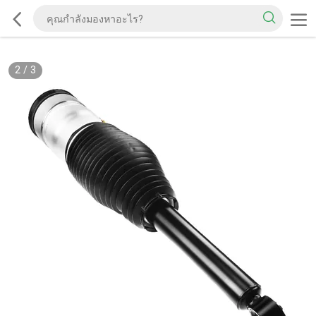
2
/
3