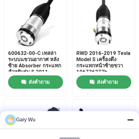
เกี่ยวกับเรา
ทัวร์โรงงาน
600632-00-C เทสล่า
RWD 2016-2019 Tesla
ควบคุมคุณภาพ
ระบบแขวนอากาศ หลัง
Model S เครื่องดึง
ซ้าย Absorber กระแทก
กระแทกหน้าซ้ายขวา
สําหรับรุ่น S 2011-
106736277b
ติดต่อเรา
2016
ส่งคำถาม
ส่งคำถาม
ข่าว
กรณี
Gary Wu
ระบบแขวนอากาศรถ