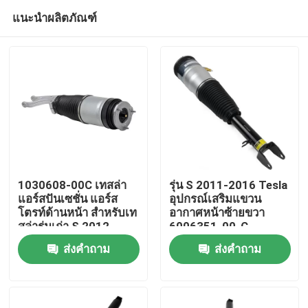
แนะนำผลิตภัณฑ์
1030608-00C เทสล่า
รุ่น S 2011-2016 Tesla
แอร์สปันเซชั่น แอร์ส
อุปกรณ์เสริมแขวน
โตรท์ด้านหน้า สําหรับเท
อากาศหน้าซ้ายขวา
บ้าน
สล่ารุ่นเก่า S 2012-
6006351-00-C
2015
ส่งคำถาม
ส่งคำถาม
สินค้า
วิดีโอ