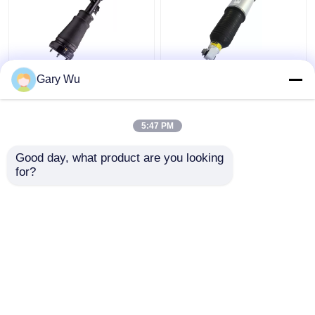
X5 E53 BMW อะไหล่การ
7 ซีรีย์ E65 E66 BMW
Gary Wu
แขวนอากาศ การแขวน
แผงช็อคหลัง
อากาศ หนุนหน้าซ้าย
3712685537 TS16949
37116757501
รับรอง
5:47 PM
ราคาถูกที่สุด
ราคาถูกที่สุด
Good day, what product are you looking 
for?
ติดต่อเรา
ติดต่อเรา
ดูเพิ่มเติม
บ้าน
เกี่ยวกับเรา
ติดต่อเรา
Desktop Site
แผนผังเว็บไซต์
Privacy Policy