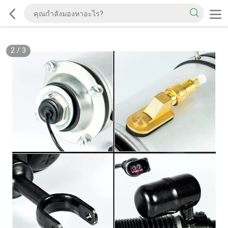
2
/
3