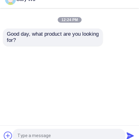
คอมเพรสเซอร์แอร์ระงับ
12:24 PM
Good day, what product are you looking 
โช้คอัพระบบกันสะเทือนของอากาศ
for?
ความสามารถสูง
Bentley Continental
Volkswagen การแขวน
VW Phaeton การแขวน
อากาศ VW Touareg
อากาศ เครื่องดึง
การกระแทกของอากาศสปริง
เครื่องดับกระแทก
กระแทกหน้าซ้าย
7L6616019
3D0616039
ส่งคำถาม
ส่งคำถาม
Mercedes Benz Air Suspension Parts
BMW Air Suspension Parts
บ้าน
เกี่ยวกับเรา
ติดต่อเรา
Desktop Site
แผนผังเว็บไซต์
Privacy Policy
เครื่องแขวนอากาศ Volkswagen
คุณภาพ
ระบบแขวนอากาศรถ
โรงงานในประเทศ
อะไหล่ช่วงล่างอากาศของ Land Rover
จีน.Copyright © 2026 Hunan Mandao Intelligent