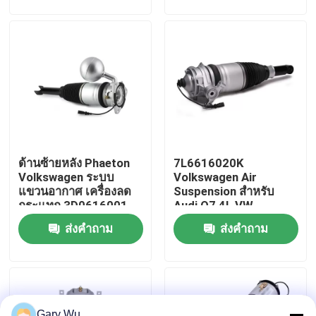
เกี่ยวกับเรา
ทัวร์โรงงาน
ควบคุมคุณภาพ
ด้านซ้ายหลัง Phaeton
7L6616020K
ติดต่อเรา
Volkswagen ระบบ
Volkswagen Air
แขวนอากาศ เครื่องลด
Suspension สําหรับ
กระแทก 3D0616001
Audi Q7 4L VW
ข่าว
Touareg 7P Porsche
ส่งคำถาม
ส่งคำถาม
Cayenne 92A
กรณี
ระบบแขวนอากาศรถ
Gary Wu