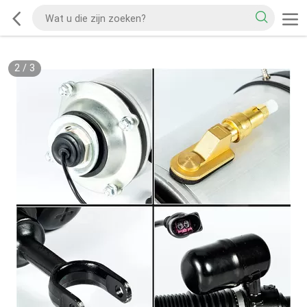
2
/
3