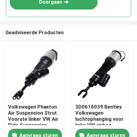
Doorgaan
Geadviseerde Producten
Thuis
Volkswagen Phaeton
3D0616039 Bentley
Air Suspension Strut
Volkswagen
Producten
Voorste linker VW Air
luchtophanging voor
Ride Suspension
links VW airbag
3D0616039AA
ophanging
Aanvraag sturen
Aanvraag sturen
Video's