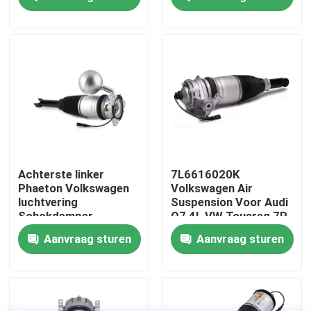
Over ons
Fabriekstocht
Kwaliteitscontrole
Neem contact met ons op
Achterste linker
7L6616020K
Phaeton Volkswagen
Volkswagen Air
luchtvering
Suspension Voor Audi
Nieuws
Schokdemper
Q7 4L VW Touareg 7P
3D0616001
Porsche Cayenne 92A
Aanvraag sturen
Aanvraag sturen
Gevallen
Autoverhangingssysteem