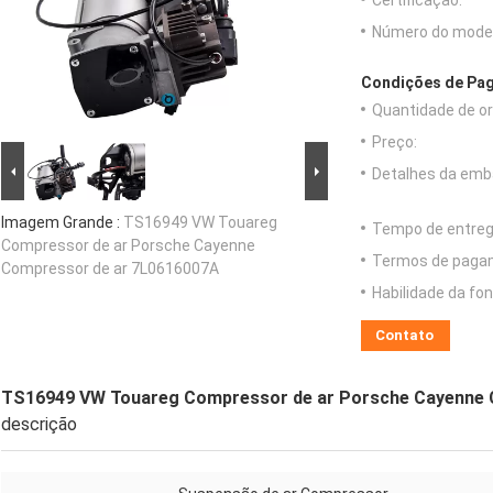
Certificação:
Número do model
Condições de Pag
Quantidade de o
Preço:
Detalhes da emb
Imagem Grande :
TS16949 VW Touareg
Tempo de entreg
Compressor de ar Porsche Cayenne
Termos de paga
Compressor de ar 7L0616007A
Habilidade da fon
Contato
TS16949 VW Touareg Compressor de ar Porsche Cayenne 
descrição