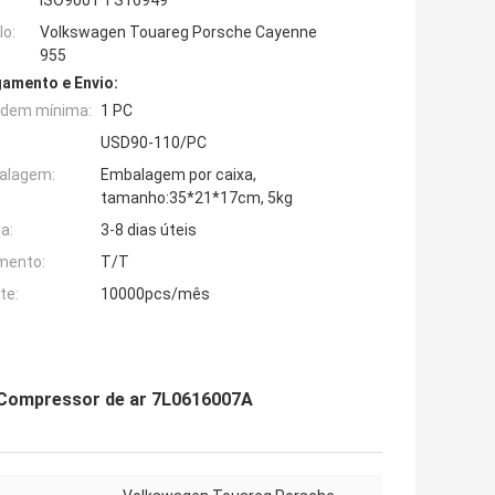
ISO9001 TS16949
o:
Volkswagen Touareg Porsche Cayenne
955
amento e Envio:
rdem mínima:
1 PC
USD90-110/PC
alagem:
Embalagem por caixa,
tamanho:35*21*17cm, 5kg
a:
3-8 dias úteis
mento:
T/T
te:
10000pcs/mês
Compressor de ar 7L0616007A