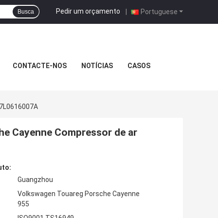
Pedir um orçamento
|
Portuguese
Busca
CONTACTE-NOS
NOTÍCIAS
CASOS
 7L0616007A
he Cayenne Compressor de ar
uto:
Guangzhou
Volkswagen Touareg Porsche Cayenne
955