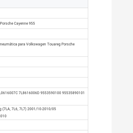
 Porsche Cayenne 955
neumática para Volkswagen Touareg Porsche
L0616007C 7L8616006D 9553590100 95535890101
 (7LA, 7L6, 7L7) 2001/10-2010/05
2010