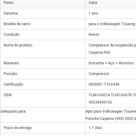
Ponto
Valor
Garantia
1 ano
Modelo de carro
para o Volkswagen Touareg
Condição
Novos
Nome do produto
Compressor de suspensão p
Cayenne 955
Materiais
Borracha + Aço + Alumínio
Posição
Compressor
Certificação
ISO9001 TS16949
OEM
7L0616007A 7L0616007B 7
95535890102
adequado para
Apto para Volkswagen Touareg
Porsche Cayenne (955) 2002-
Prazo de entrega
1-7 dias