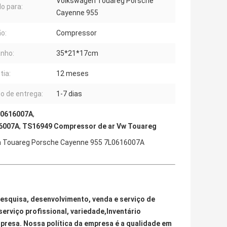
Volkswagen Touareg Porsche
lo para:
Cayenne 955
o:
Compressor
nho:
35*21*17cm
tia:
12 meses
 de entrega:
1-7 dias
L0616007A
,
16007A
,
TS16949 Compressor de ar Vw Touareg
 Touareg Porsche Cayenne 955 7L0616007A
pesquisa, desenvolvimento, venda e serviço de 
erviço profissional, variedade,Inventário 
mpresa. Nossa política da empresa é a qualidade em 