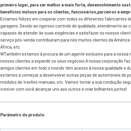
primeiro lugar, para ser melhor e mais forte, desenvolvimento sust
benefícios mútuos para os clientes, funcionários,parceiros e empr
Estamos felizes em cooperar com todos os diferentes fabricantes d
garagens. Devido ao rigoroso controle de qualidade, atendimento ao c
capazes de atender às suas exigências e satisfazer os nossos cliente
serviço pós-venda contribuíram para nós muitos clientes da América d
África, etc.
W
Também estamos à procura de um agente exclusivo para a nossa ma
nossos clientes a expandir os seus negócios.A nossa corporação fa
amigos clientes em todo o mundo têm acesso à nossa qualidade e d
estamos a começar a desenvolver outras peças de automóveis de po
módulos de travões manuais, etc. Vamos tornar a sua condução segura
crescer com você alcançar uns aos outros e criar brilhantes juntos!
Parâmetro do produto