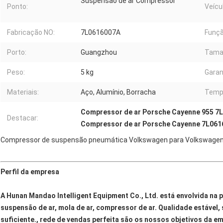
Suspensão de ar Compressor
Ponto:
Veícu
Fabricação NO:
7L0616007A
Funçã
Porto:
Guangzhou
Tama
Peso:
5 kg
Garan
Materiais:
Aço, Alumínio, Borracha
Tempo
Compressor de ar Porsche Cayenne 955 7
Destacar:
Compressor de ar Porsche Cayenne 7L06
Compressor de suspensão pneumática Volkswagen para Volkswagen
Perfil da empresa
A Hunan Mandao Intelligent Equipment Co., Ltd. está envolvida na 
suspensão de ar, mola de ar, compressor de ar. Qualidade estável, s
suficiente., rede de vendas perfeita são os nossos objetivos da e