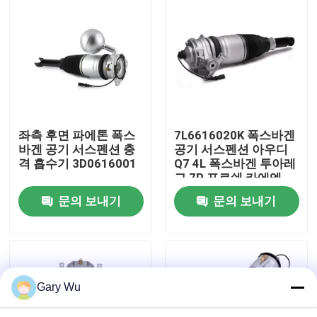
우리 에 관한 것
공장 투어
품질 관리
좌측 후면 파에톤 폭스
7L6616020K 폭스바겐
바겐 공기 서스펜션 충
공기 서스펜션 아우디
격 흡수기 3D0616001
Q7 4L 폭스바겐 투아레
저희와 연락
그 7P 포르쉐 카에엔
92A
문의 보내기
문의 보내기
뉴스
사건
Gary Wu
자동차 공기 서스펜션 시스템