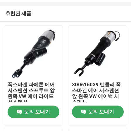
추천된 제품
폭스바겐 파에톤 에어
3D0616039 벤틀리 폭
서스펜션 스프루트 앞
스바겐 에어 서스펜션
집
왼쪽 VW 에어 라이드
앞 왼쪽 VW 에어백 서
서스펜션
스펜션
3D0616039AA
제품
문의 보내기
문의 보내기
비디오