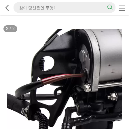
2
/
2