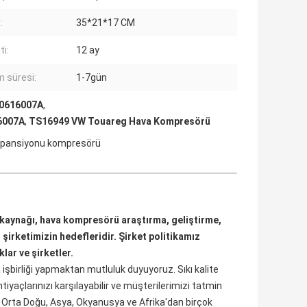
:
35*21*17 CM
ti:
12 ay
m süresi:
1-7gün
L0616007A
,
6007A
,
TS16949 VW Touareg Hava Kompresörü
spansiyonu kompresörü
kaynağı, hava kompresörü araştırma, geliştirme, 
şirketimizin hedefleridir. Şirket politikamız 
lar ve şirketler.
a işbirliği yapmaktan mutluluk duyuyoruz. Sıkı kalite 
yaçlarınızı karşılayabilir ve müşterilerimizi tatmin 
, Orta Doğu, Asya, Okyanusya ve Afrika'dan birçok 