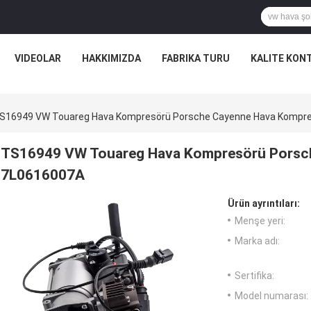
VIDEOLAR
HAKKIMIZDA
FABRIKA TURU
KALITE KON
S16949 VW Touareg Hava Kompresörü Porsche Cayenne Hava Kompr
TS16949 VW Touareg Hava Kompresörü Porsc
7L0616007A
Ürün ayrıntıları:
Menşe yeri:
Marka adı:
Sertifika:
Model numarası: