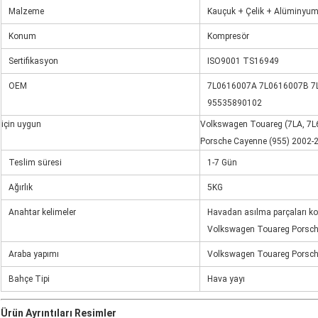
Malzeme
Kauçuk + Çelik + Alüminyu
Konum
Kompresör
Sertifikasyon
ISO9001 TS16949
OEM
7L0616007A 7L0616007B 7
95535890102
için uygun
Volkswagen Touareg (7LA, 7L6
Porsche Cayenne (955) 2002-
Teslim süresi
1-7 Gün
Ağırlık
5KG
Anahtar kelimeler
Havadan asılma parçaları ko
Volkswagen Touareg Porsch
Araba yapımı
Volkswagen Touareg Porsch
Bahçe Tipi
Hava yayı
Ürün Ayrıntıları Resimler