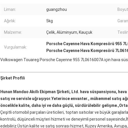
Liman:
guangzhou
Boyut
Ağırlık:
5kg
Garan
Malzeme:
Çelik, Alüminyum, Kauçuk
Tesli
Porsche Cayenne Hava Kompresörü 955 7
Vurgulamak:
Porsche Cayenne Hava Kompresörü 7L061
Volkswagen Touareg Porsche Cayenne 955 7L0616007A için hava sü
Şirket Profili
Hunan Mandao Akıllı Ekipman Şirketi, Ltd. hava süspansiyonu, hava 
satış ve servisle uğraşıyor.Yeterince envanter., mükemmel satış ağı 
öncelikle kalite, daha iyi ve daha güçlü, sürdürülebilir gelişme.,Ortak
Çeşitli otomobil parçaları üreticileri, toptan satıcılar ve büyük garajlarl
kontrolü, düşünceli müşteri hizmeti ve deneyimli personel sayesinde,İhti
edebiliriz.Üstün kalite ve satış sonrası hizmet, Kuzey Amerika, Avrupa