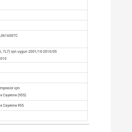
m
L0616007C
, 7L7) için uygun 2001/10-2010/05
2010
mpresör için
e Cayenne (955)
e Cayenne 955