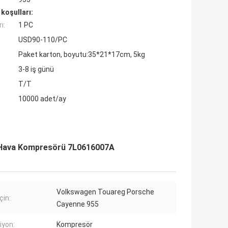
koşulları:
ı:
1 PC
USD90-110/PC
Paket karton, boyutu:35*21*17cm, 5kg
3-8 iş günü
T/T
10000 adet/ay
Hava Kompresörü 7L0616007A
Volkswagen Touareg Porsche
çin:
Cayenne 955
iyon:
Kompresör