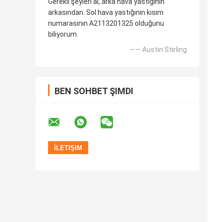
Gerekli şeyleri al, arka hava yastığının
arkasından. Sol hava yastığının kısım
numarasının A2113201325 olduğunu
biliyorum.
—— Austin Stirling
BEN SOHBET ŞIMDI