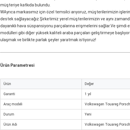
müşteriye katkıda bulundu.
W
Ayrıca markasımız için özel temsilci arıyoruz, müşterilerimizin işleri
destek sağlayacağız.Şirketimiz yerel müşterilerimizin ve aynı zamanda
dayanıklı hava süspansiyonu parçalarına erişmelerini sağlar.Ve şimdi elek
modülleri gibi diğer yüksek kaliteli araba parçaları geliştirmeye başlıyoru
ulaşmak ve birlikte parlak şeyler yaratmak istiyoruz!
Ürün Parametresi
Ürün
Değer
Garanti
1 yıl
Araç modeli
Volkswagen Touareg Porsch
Durum
Yeni
Ürün Adı
Volkswagen Touareg Porsch