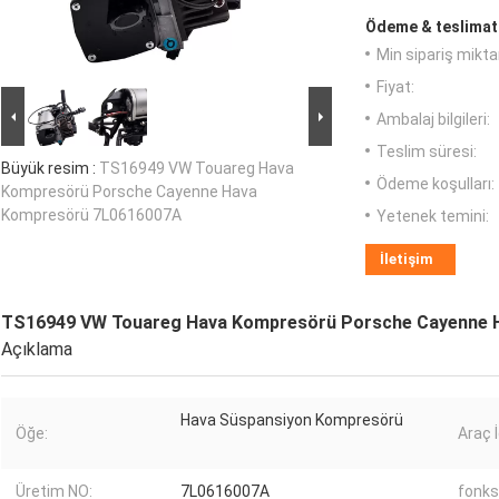
Ödeme & teslimat 
Min sipariş miktar
Fiyat:
Ambalaj bilgileri:
Teslim süresi:
Büyük resim :
TS16949 VW Touareg Hava
Ödeme koşulları:
Kompresörü Porsche Cayenne Hava
Kompresörü 7L0616007A
Yetenek temini:
İletişim
TS16949 VW Touareg Hava Kompresörü Porsche Cayenne 
Açıklama
Hava Süspansiyon Kompresörü
Öğe:
Araç İ
Üretim NO:
7L0616007A
fonks