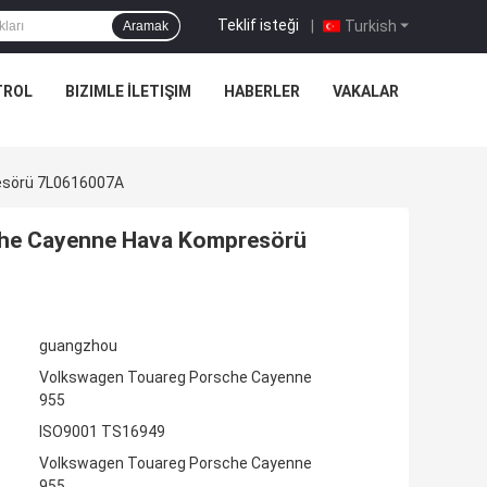
Teklif isteği
|
Turkish
Aramak
TROL
BIZIMLE İLETIŞIM
HABERLER
VAKALAR
esörü 7L0616007A
he Cayenne Hava Kompresörü
guangzhou
Volkswagen Touareg Porsche Cayenne
955
ISO9001 TS16949
Volkswagen Touareg Porsche Cayenne
955