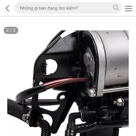
2
/
2