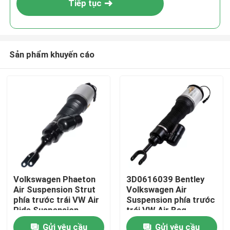
Tiếp tục
Sản phẩm khuyến cáo
Nhà
Volkswagen Phaeton
3D0616039 Bentley
Air Suspension Strut
Volkswagen Air
Sản phẩm
phía trước trái VW Air
Suspension phía trước
Ride Suspension
trái VW Air Bag
3D0616039AA
Suspension
Gửi yêu cầu
Gửi yêu cầu
Video