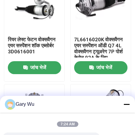
हमारे बारे में
कारखाना भ्रमण
रियर लेफ्ट फेटन वोक्सवैगन
7L6616020K वोक्सवैगन
एयर सस्पेंशन शॉक एब्सोर्बर
एयर सस्पेंशन ऑडी Q7 4L
3D0616001
वोक्सवैगन ट्यूअरेग 7P पोर्श
गुणवत्ता नियंत्रण
केयेन 92A के लिए
जांच भेजें
जांच भेजें
हमसे संपर्क करें
समाचार
Gary Wu
मामलों
7:24 AM
कार वायु निलंबन प्रणाली