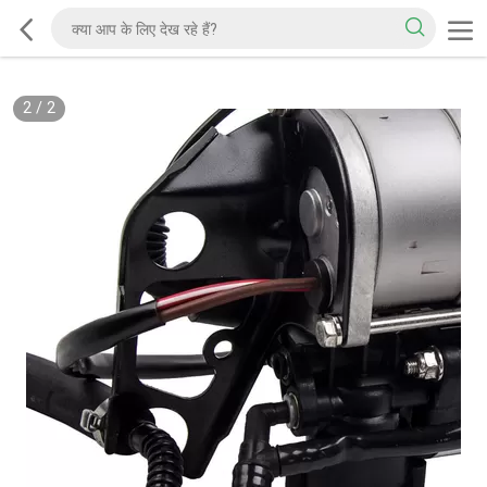
2
/
2